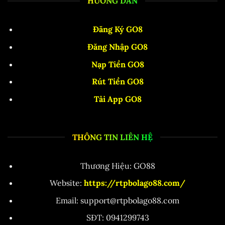
HƯỚNG DẪN
Đăng Ký GO8
Đăng Nhập GO8
Nạp Tiền GO8
Rút Tiền GO8
Tải App GO8
THÔNG TIN LIÊN HỆ
Thương Hiệu: GO88
Website:
https://rtpbolago88.com/
Email:
support@rtpbolago88.com
SĐT: 0941299743