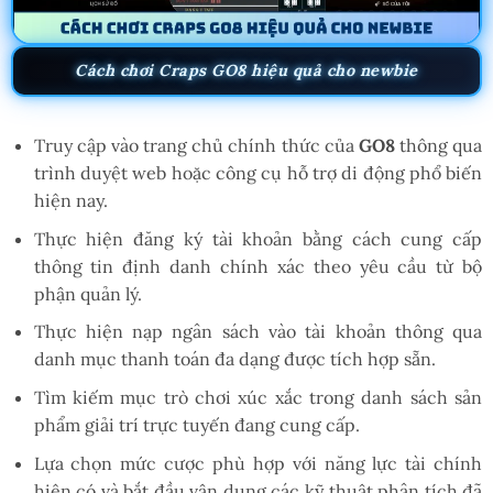
Cách chơi Craps GO8 hiệu quả cho newbie
Truy cập vào trang chủ chính thức của
GO8
thông qua
trình duyệt web hoặc công cụ hỗ trợ di động phổ biến
hiện nay.
Thực hiện đăng ký tài khoản bằng cách cung cấp
thông tin định danh chính xác theo yêu cầu từ bộ
phận quản lý.
Thực hiện nạp ngân sách vào tài khoản thông qua
danh mục thanh toán đa dạng được tích hợp sẵn.
Tìm kiếm mục trò chơi xúc xắc trong danh sách sản
phẩm giải trí trực tuyến đang cung cấp.
Lựa chọn mức cược phù hợp với năng lực tài chính
hiện có và bắt đầu vận dụng các kỹ thuật phân tích đã