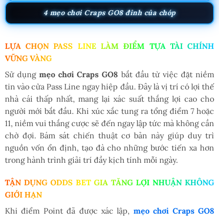
4 mẹo chơi Craps GO8 đỉnh của chóp
LỰA CHỌN PASS LINE LÀM ĐIỂM TỰA TÀI CHÍNH
VỮNG VÀNG
Sử dụng
mẹo chơi Craps GO8
bắt đầu từ việc đặt niềm
tin vào cửa Pass Line ngay hiệp đầu. Đây là vị trí có lợi thế
nhà cái thấp nhất, mang lại xác suất thắng lợi cao cho
người mới bắt đầu. Khi xúc xắc tung ra tổng điểm 7 hoặc
11, niềm vui thắng cược sẽ đến ngay lập tức mà không cần
chờ đợi. Bám sát chiến thuật cơ bản này giúp duy trì
nguồn vốn ổn định, tạo đà cho những bước tiến xa hơn
trong hành trình giải trí đầy kịch tính mỗi ngày.
TẬN DỤNG ODDS BET GIA TĂNG LỢI NHUẬN KHÔNG
GIỚI HẠN
Khi điểm Point đã được xác lập,
mẹo chơi Craps GO8