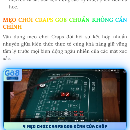
học.
MẸO CHƠI CRAPS GO8 CHUẨN KHÔNG CẦN
CHỈNH
Vận dụng mẹo chơi Craps đòi hỏi sự kết hợp nhuần
nhuyễn giữa kiến thức thực tế cùng khả năng giữ vững
tâm lý trước mọi biến động ngẫu nhiên của các mặt xúc
xắc.