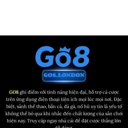
GO8
ghi điểm với tính năng hiện đại, hỗ trợ cá cược
trên ứng dụng điện thoại tiện ích mọi lúc mọi nơi. Đặc
biệt, sảnh thể thao, bắn cá, đá gà, nổ hũ uy tín là yếu tố
không thể bỏ qua khi nhắc đến chất lượng của sân chơi
hiện nay. Truy cập ngay nhà cái để đặt cược thắng lớn
dễ dàng.