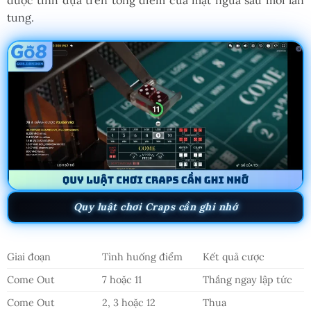
tung.
Quy luật chơi Craps cần ghi nhớ
Giai đoạn
Tình huống điểm
Kết quả cược
Come Out
7 hoặc 11
Thắng ngay lập tức
Come Out
2, 3 hoặc 12
Thua