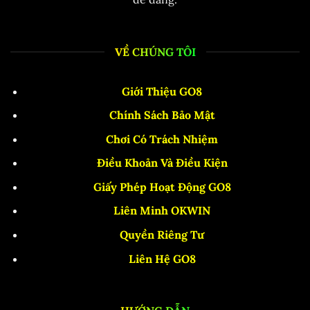
VỀ CHÚNG TÔI
Giới Thiệu GO8
Chính Sách Bảo Mật
Chơi Có Trách Nhiệm
Điều Khoản Và Điều Kiện
Giấy Phép Hoạt Động GO8
Liên Minh OKWIN
Quyền Riêng Tư
Liên Hệ GO8