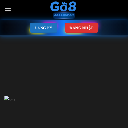
ĐĂNG KÝ
ĐĂNG NHẬP