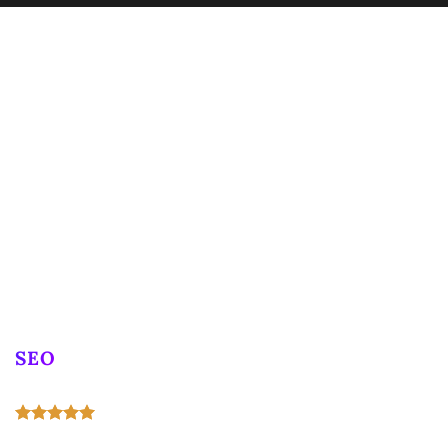
SEO
CEO / TÁC GIẢ