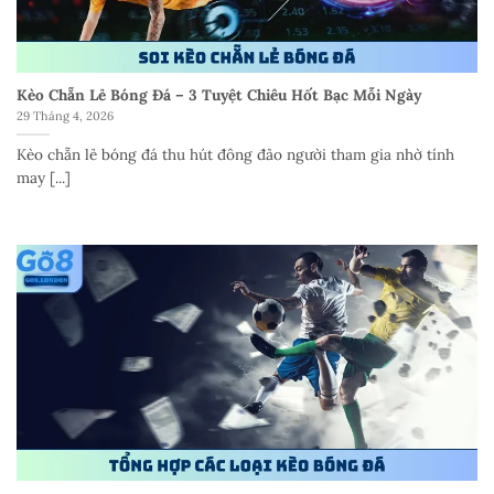
Kèo Chẵn Lẻ Bóng Đá – 3 Tuyệt Chiêu Hốt Bạc Mỗi Ngày
29 Tháng 4, 2026
Kèo chẵn lẻ bóng đá thu hút đông đảo người tham gia nhờ tính
may [...]
4 điểm mạnh sảnh thể thao
Tiêu chí
Thông số ấn tượng
Lợi ích mang lại
Tốc độ giao
Tiết kiệm thời gian
2 – 5 phút
dịch
chờ đợi
Số lượng bộ
25+ loại hình
Thỏa mãn mọi đam mê
môn
Tỷ lệ trả
Cao hơn 0.2% thị
Tối đa hóa nguồn vốn
thưởng
trường