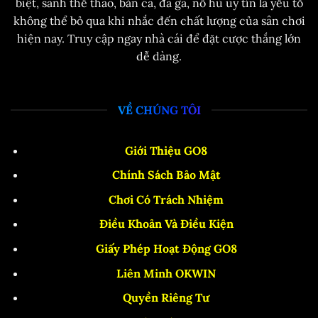
biệt, sảnh thể thao, bắn cá, đá gà, nổ hũ uy tín là yếu tố
không thể bỏ qua khi nhắc đến chất lượng của sân chơi
hiện nay. Truy cập ngay nhà cái để đặt cược thắng lớn
dễ dàng.
4 thủ thuật đánh giá thể thao GO8 chuẩn
VỀ CHÚNG TÔI
PHÂN TÍCH SỐ LIỆU CHUẨN XÁC
Việc nghiên cứu lịch sử đối đầu, phong độ gần đây của
Giới Thiệu GO8
hai đội đóng vai trò cực kỳ quan trọng. Hãy theo dõi
bảng xếp hạng, tình hình chấn thương cầu thủ trước
Chính Sách Bảo Mật
mỗi trận đấu để có quyết định sáng suốt.
Thể thao GO8
Chơi Có Trách Nhiệm
cung cấp bảng thống kê chi tiết, đầy đủ giúp việc phân
Điều Khoản Và Điều Kiện
tích trở nên hiệu quả hơn. Đừng bao giờ đặt cược dựa
trên cảm tính cá nhân mà hãy tin tưởng hoàn toàn vào
Giấy Phép Hoạt Động GO8
các con số thực tế.
Liên Minh OKWIN
ĐÁNH GIÁ PHONG ĐỘ THI ĐẤU GẦN NHẤT
Quyền Riêng Tư