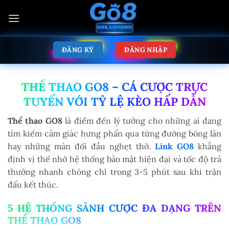
ĐĂNG KÝ
ĐĂNG NHẬP
THỂ THAO GO8 – CÁ CƯỢC TRỰC
TUYẾN VỚI TỶ LỆ KÈO HẤP DẪN
Thể thao GO8
là điểm đến lý tưởng cho những ai đang
tìm kiếm cảm giác hưng phấn qua từng đường bóng lăn
hay những màn đối đầu nghẹt thở.
Link GO8
khẳng
định vị thế nhờ hệ thống bảo mật hiện đại và tốc độ trả
thưởng nhanh chóng chỉ trong 3-5 phút sau khi trận
đấu kết thúc.
5 HỆ THỐNG SẢNH CƯỢC ĐA DẠNG TRÊN
THỂ THAO GO8