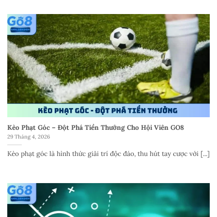
Saba Sports ghi điểm bởi giao diện trực quan, dễ thao
tác giúp thành viên theo dõi sát sao hơn 300 giải đấu
bóng đá lớn nhỏ. Hệ thống này xử lý 1.000+ lệnh cược
mỗi giây mà không xảy ra tình trạng giật lag, mang lại
trải nghiệm vô cùng mượt mà.
CMD368 nổi tiếng với tính năng hoàn tiền lên tới 1.5%
không giới hạn, tạo điều kiện tối ưu cho kế hoạch quản
lý vốn lâu dài. Các loại kèo châu Á, châu Âu hay Tài Xỉu
luôn cập nhật sớm nhất thị trường khoảng 2-3 ngày
trước giờ bóng lăn.
Kèo Phạt Góc – Đột Phá Tiền Thưởng Cho Hội Viên GO8
United Gaming tập trung vào các bộ môn đặc thù như
29 Tháng 4, 2026
bóng rổ, quần vợt với hơn 50 lựa chọn đặt cược khác
Kèo phạt góc là hình thức giải trí độc đáo, thu hút tay cược với [...]
nhau cho mỗi trận. Sự đa dạng này giúp
thể thao
GO8
thu hút lượng truy cập đạt mốc 20.000 lượt tham gia
mỗi khung giờ cao điểm tối cuối tuần.
SBOBET là cái tên quá quen thuộc đối với những ai yêu
thích các loại kèo châu Á với tính ổn định và độ tin cậy