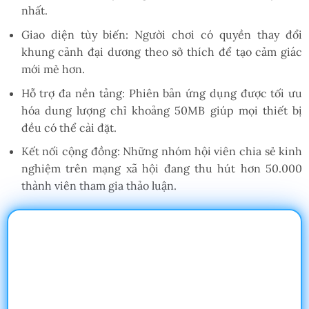
nhất.
Giao diện tùy biến: Người chơi có quyền thay đổi
khung cảnh đại dương theo sở thích để tạo cảm giác
mới mẻ hơn.
Hỗ trợ đa nền tảng: Phiên bản ứng dụng được tối ưu
hóa dung lượng chỉ khoảng 50MB giúp mọi thiết bị
đều có thể cài đặt.
Kết nối cộng đồng: Những nhóm hội viên chia sẻ kinh
nghiệm trên mạng xã hội đang thu hút hơn 50.000
thành viên tham gia thảo luận.