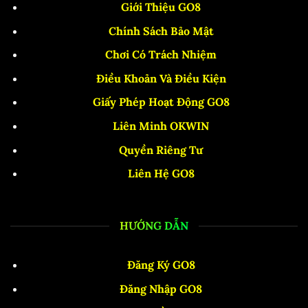
Giới Thiệu GO8
Chính Sách Bảo Mật
Chơi Có Trách Nhiệm
Điều Khoản Và Điều Kiện
Giấy Phép Hoạt Động GO8
Liên Minh OKWIN
Quyền Riêng Tư
Liên Hệ GO8
HƯỚNG DẪN
Đăng Ký GO8
Đăng Nhập GO8