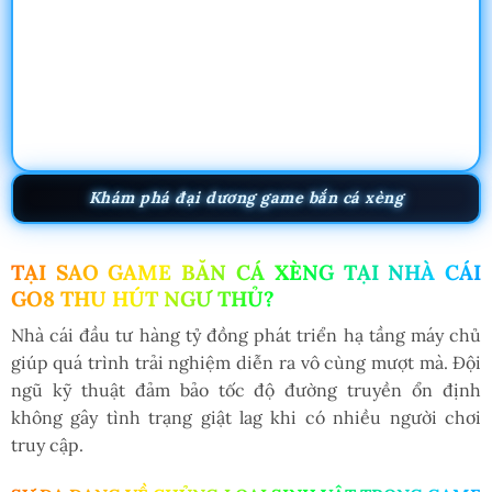
Khám phá đại dương game bắn cá xèng
TẠI SAO GAME BẮN CÁ XÈNG TẠI NHÀ CÁI
GO8 THU HÚT NGƯ THỦ?
Nhà cái đầu tư hàng tỷ đồng phát triển hạ tầng máy chủ
giúp quá trình trải nghiệm diễn ra vô cùng mượt mà. Đội
ngũ kỹ thuật đảm bảo tốc độ đường truyền ổn định
không gây tình trạng giật lag khi có nhiều người chơi
truy cập.