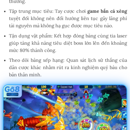
thường.
Tập trung mục tiêu: Tay cược chơi
game bắn cá xèng
tuyệt đối không nên đổi hướng liên tục gây lãng phí
tài nguyên mà không hạ gục được mục tiêu nào.
Tận dụng vật phẩm: Kết hợp đóng băng cùng tia laser
giúp tăng khả năng tiêu diệt boss lớn lên đến khoảng
mức 80% thành công.
Theo dõi bảng xếp hạng: Quan sát lịch sử thắng của
dân cược khác nhằm rút ra kinh nghiệm quý báu cho
bản thân mình.