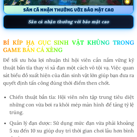
Săn cá nhận thưởng với bảo mật cao
BÍ KÍP HẠ GỤC SINH VẬT KHỦNG TRONG
GAME BẮN CÁ XÈNG
Để tối ưu hóa lợi nhuận thì hội viên cần nắm vững kỹ
thuật bắn tỉa thay vì xả đạn một cách vô tội vạ. Việc quan
sát biểu đồ xuất hiện của đàn sinh vật lớn giúp bạn đưa ra
quyết định tấn công đúng thời điểm then chốt.
Chiến thuật bắn tỉa: Hội viên nên tập trung tiêu diệt
những con vừa bơi ra khỏi mép màn hình để tăng tỷ lệ
trúng.
Quản lý đạn dược: Sử dụng mức đạn vừa phải khoảng
5 xu đến 10 xu giúp duy trì thời gian chơi lâu hơn bình