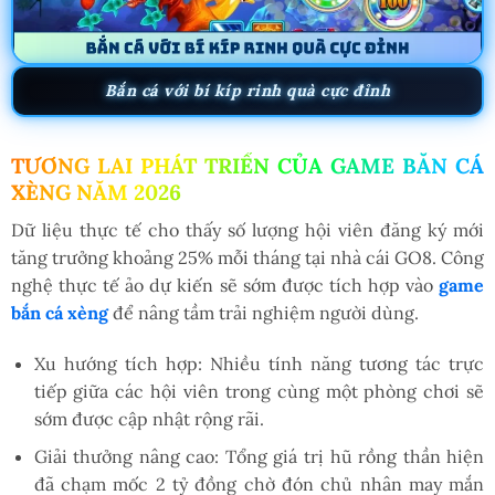
Bắn cá với bí kíp rinh quà cực đỉnh
TƯƠNG LAI PHÁT TRIỂN CỦA GAME BẮN CÁ
XÈNG NĂM 2026
Dữ liệu thực tế cho thấy số lượng hội viên đăng ký mới
tăng trưởng khoảng 25% mỗi tháng tại nhà cái GO8. Công
nghệ thực tế ảo dự kiến sẽ sớm được tích hợp vào
game
bắn cá xèng
để nâng tầm trải nghiệm người dùng.
Xu hướng tích hợp: Nhiều tính năng tương tác trực
tiếp giữa các hội viên trong cùng một phòng chơi sẽ
sớm được cập nhật rộng rãi.
Giải thưởng nâng cao: Tổng giá trị hũ rồng thần hiện
đã chạm mốc 2 tỷ đồng chờ đón chủ nhân may mắn