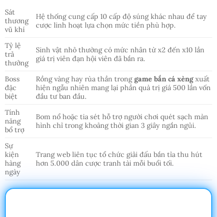
Sát
Hệ thống cung cấp 10 cấp độ súng khác nhau để tay
thương
cược linh hoạt lựa chọn mức tiền phù hợp.
vũ khí
Tỷ lệ
Sinh vật nhỏ thường có mức nhân từ x2 đến x10 lần
trả
giá trị viên đạn hội viên đã bắn ra.
thưởng
Boss
Rồng vàng hay rùa thần trong
game bắn cá xèng
xuất
đặc
hiện ngẫu nhiên mang lại phần quà trị giá 500 lần vốn
biệt
đầu tư ban đầu.
Tính
Bom nổ hoặc tia sét hỗ trợ người chơi quét sạch màn
năng
hình chỉ trong khoảng thời gian 3 giây ngắn ngủi.
bổ trợ
Sự
kiện
Trang web liên tục tổ chức giải đấu bắn tỉa thu hút
hàng
hơn 5.000 dân cược tranh tài mỗi buổi tối.
ngày