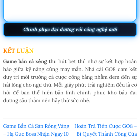
Chinh phục đại dương với công nghệ mới
KẾT LUẬN
Game bắn cá xèng
thu hút bet thủ nhờ sự kết hợp hoàn
hảo giữa kỹ năng cùng may mắn. Nhà cái GO8 cam kết
duy trì môi trường cá cược công bằng nhằm đem đến sự
hài lòng cho ngư thủ. Mỗi giây phút trải nghiệm đều là cơ
hội để bạn thể hiện bản lĩnh chinh phục kho báu đại
dương sâu thẳm nên hãy thử sức nhé.
Game Bắn Cá Săn Rồng Vàng
Hoàn Trả Tiền Cược GO8 –
– Hạ Gục Boss Nhận Ngay 10
Bí Quyết Thành Công Của