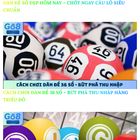
DÀN ĐỀ SỐ ĐẸP HÔM NAY – CHỐT NGAY CẦU LÔ SIÊU
CHUẨN
CÁCH CHƠI DÀN ĐỀ 36 SỐ – BỨT PHÁ THU NHẬP HÀNG
TRIỆU ĐÔ