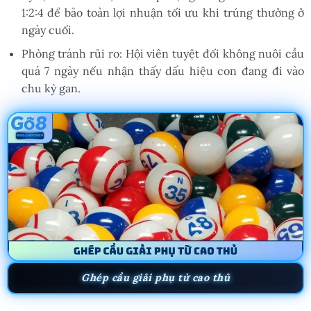
1:2:4 để bảo toàn lợi nhuận tối ưu khi trúng thưởng ở
ngày cuối.
Phòng tránh rủi ro: Hội viên tuyệt đối không nuôi cầu
quá 7 ngày nếu nhận thấy dấu hiệu con đang đi vào
chu kỳ gan.
Ghép cầu giải phụ từ cao thủ