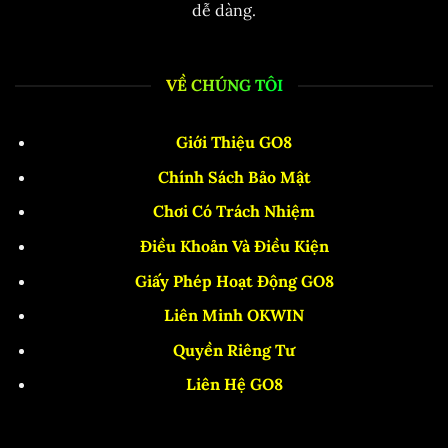
dễ dàng.
VỀ CHÚNG TÔI
Giới Thiệu GO8
Chính Sách Bảo Mật
Chơi Có Trách Nhiệm
Điều Khoản Và Điều Kiện
Giấy Phép Hoạt Động GO8
Liên Minh OKWIN
Quyền Riêng Tư
Liên Hệ GO8