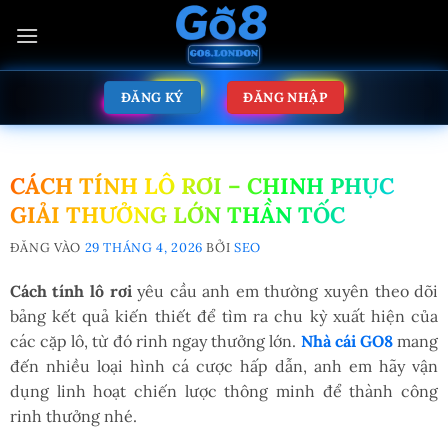
ĐĂNG KÝ
ĐĂNG NHẬP
CÁCH TÍNH LÔ RƠI – CHINH PHỤC
GIẢI THƯỞNG LỚN THẦN TỐC
ĐĂNG VÀO
29 THÁNG 4, 2026
BỞI
SEO
Cách tính lô rơi
yêu cầu anh em thường xuyên theo dõi
bảng kết quả kiến thiết để tìm ra chu kỳ xuất hiện của
các cặp lô, từ đó rinh ngay thưởng lớn.
Nhà cái GO8
mang
đến nhiều loại hình cá cược hấp dẫn, anh em hãy vận
dụng linh hoạt chiến lược thông minh để thành công
rinh thưởng nhé.